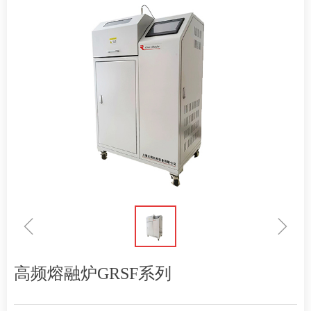
ꁆ
ꁇ
高频熔融炉GRSF系列